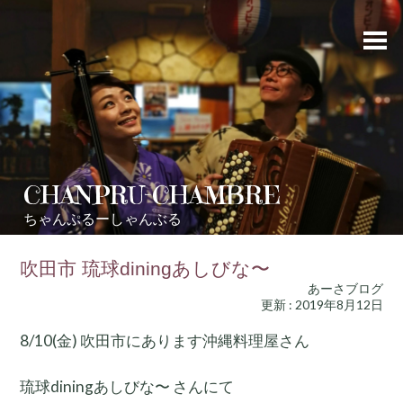
CHANPRU-CHAMBRE
ちゃんぷるーしゃんぶる
吹田市 琉球diningあしびな〜
あーさブログ
更新 : 2019年8月12日
8/10(金) 吹田市にあります沖縄料理屋さん
琉球diningあしびな〜 さんにて